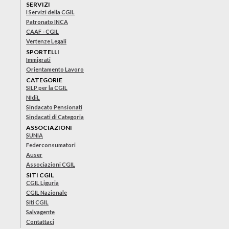
SERVIZI
I Servizi della CGIL
Patronato INCA
CAAF - CGIL
Vertenze Legali
SPORTELLI
Immigrati
Orientamento Lavoro
CATEGORIE
SILP per la CGIL
NIdiL
Sindacato Pensionati
Sindacati di Categoria
ASSOCIAZIONI
SUNIA
Federconsumatori
Auser
Associazioni CGIL
SITI CGIL
CGIL Liguria
CGIL Nazionale
Siti CGIL
Salvagente
Contattaci