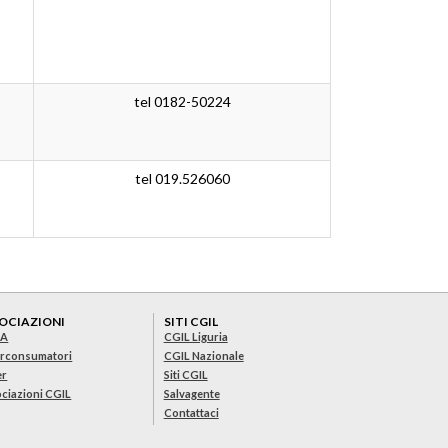
tel 0182-50224
tel 019.526060
OCIAZIONI
SITI CGIL
IA
CGIL Liguria
rconsumatori
CGIL Nazionale
er
Siti CGIL
ciazioni CGIL
Salvagente
Contattaci