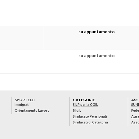
su appuntamento
su appuntamento
SPORTELLI
CATEGORIE
ASS
Immigrati
SILP per la CGIL
SUN
Orientamento Lavoro
NIdiL
Fede
Sindacato Pensionati
Aus
Sindacati di Categoria
Asso