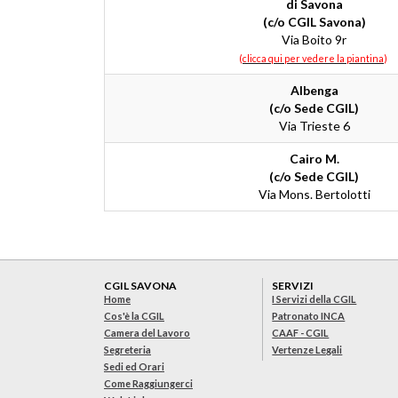
di Savona
(c/o CGIL Savona)
Via Boito 9r
(
clicca qui per vedere la piantina
)
Albenga
(c/o Sede CGIL)
Via Trieste 6
Cairo M.
(c/o Sede CGIL)
Via Mons. Bertolotti
CGIL SAVONA
SERVIZI
Home
I Servizi della CGIL
Cos'è la CGIL
Patronato INCA
Camera del Lavoro
CAAF - CGIL
Segreteria
Vertenze Legali
Sedi ed Orari
Come Raggiungerci