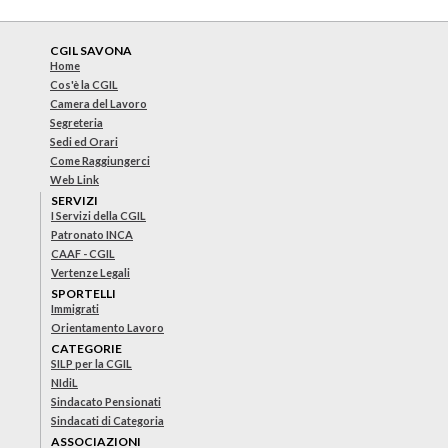
CGIL SAVONA
Home
Cos'è la CGIL
Camera del Lavoro
Segreteria
Sedi ed Orari
Come Raggiungerci
Web Link
SERVIZI
I Servizi della CGIL
Patronato INCA
CAAF - CGIL
Vertenze Legali
SPORTELLI
Immigrati
Orientamento Lavoro
CATEGORIE
SILP per la CGIL
NIdiL
Sindacato Pensionati
Sindacati di Categoria
ASSOCIAZIONI